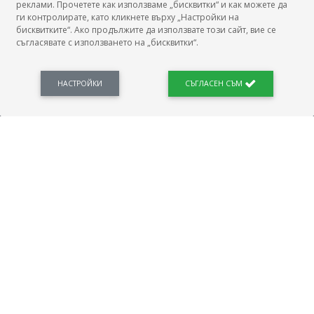
реклами. Прочетете как използваме „бисквитки“ и как можете да
ги контролирате, като кликнете върху „Настройки на
бисквитките“. Ако продължите да използвате този сайт, вие се
съгласявате с използването на „бисквитки“.
БГ Заплати е мястото, където можеш да видиш реалното възнаграждение за твоята
професия, да намериш отговори свързани с работното ти място и пазара на труда.
Новини, законови нормативи, кариерно ориентиране. Списък на всички
професии и трудови характеристики. Минимален облагаем доход. Калкулатор
НАСТРОЙКИ
СЪГЛАСЕН СЪМ
заплата бруто-нето / нето-бруто. Статистики, развитие на пазара на труда.
ПОЛЕЗНО
Автобиографията
Важно преди интервю за работа
Коя заплата наричаме нетна?
МОД
ГРАДОВЕ
София
Пловдив