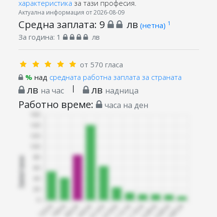
характеристика
за тази професия.
Актуална информация от 2026-08-09
Средна заплата:
9
лв
1
(нетна)
За година:
1
лв
от 570 гласа
%
над
средната работна заплата за страната
лв
|
лв
на час
надница
Работно време:
часа на ден
Запитани