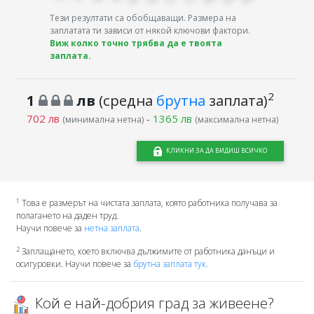
Тези резултати са обобщаващи. Размера на
заплатата ти зависи от някой ключови фактори.
Виж колко точно трябва да е твоята
заплата.
2
1
лв
(средна
брутна
заплата)
702 лв
-
1365 лв
(минимална нетна)
(максимална нетна)
КЛИКНИ ЗА ДА ВИДИШ ВСИЧКО
1
Това е размерът на чистата заплата, която работника получава за
полагането на даден труд.
Научи повече за
нетна заплата
.
2
Заплащането, което включва дължимите от работника данъци и
осигуровки. Научи повече за
брутна заплата тук.
Кой е най-добрия град за живеене?