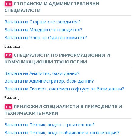
СТОПАНСКИ И АДМИНИСТРАТИВНИ
ПК
СПЕЦИАЛИСТИ
Заплата на Старши счетоводител?
Заплата на Младши счетоводител?
Заплата на Член на Одитен комитет?
Заплата на Старши одитор?
Заплата на Дипломиран експерт счетоводител?
СПЕЦИАЛИСТИ ПО ИНФОРМАЦИОННИ И
ПК
Заплата на Главен счетоводител?
КОМУНИКАЦИОННИ ТЕХНОЛОГИИ
Заплата на Заместник главен счетоводител?
Заплата на Аналитик, бази данни?
Заплата на Счетоводител?
Заплата на Администратор, бази данни?
Заплата на Одитор?
Заплата на Експерт, системен софтуер за бази данни?
Заплата на Асистент одитор?
Заплата на Проектант, бази данни?
Заплата на Старши помощник одитор?
Заплата на Програмист, бази данни?
ПРИЛОЖНИ СПЕЦИАЛИСТИ В ПРИРОДНИТЕ И
ПК
Заплата на Вътрешен одитор?
ТЕХНИЧЕСКИТЕ НАУКИ
Заплата на Ревизор?
Заплата на Финансов контрольор?
Заплата на Техник, водно строителство?
Заплата на Синдик?
Заплата на Техник, водоснабдяване и канализация?