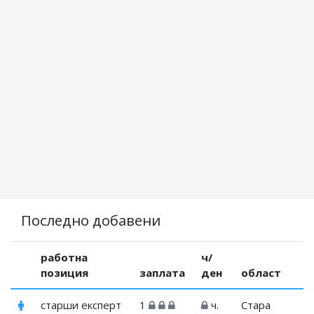
Последно добавени
работна
ч/
позиция
заплата
ден
област
старши експерт
1
ч.
Стара