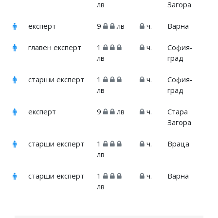
лв
Загора
експерт
9
лв
ч.
Варна
главен експерт
1
ч.
София-
лв
град
старши експерт
1
ч.
София-
лв
град
експерт
9
лв
ч.
Стара
Загора
старши експерт
1
ч.
Враца
лв
старши експерт
1
ч.
Варна
лв