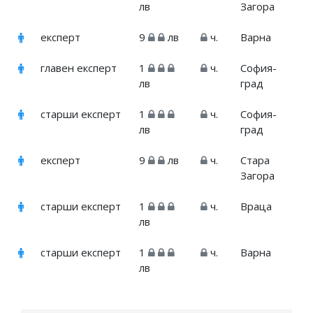
лв
Загора
експерт
9
лв
ч.
Варна
главен експерт
1
ч.
София-
лв
град
старши експерт
1
ч.
София-
лв
град
експерт
9
лв
ч.
Стара
Загора
старши експерт
1
ч.
Враца
лв
старши експерт
1
ч.
Варна
лв