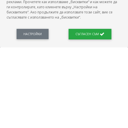
реклами. Прочетете как използваме „бисквитки“ и как можете да
ги контролирате, като кликнете върху „Настройки на
бисквитките“. Ако продължите да използвате този сайт, вие се
съгласявате с използването на „бисквитки“.
БГ Заплати е мястото, където можеш да видиш реалното възнаграждение за твоята
професия, да намериш отговори свързани с работното ти място и пазара на труда.
Новини, законови нормативи, кариерно ориентиране. Списък на всички
професии и трудови характеристики. Минимален облагаем доход. Калкулатор
НАСТРОЙКИ
СЪГЛАСЕН СЪМ
заплата бруто-нето / нето-бруто. Статистики, развитие на пазара на труда.
ПОЛЕЗНО
Автобиографията
Важно преди интервю за работа
Коя заплата наричаме нетна?
МОД
ГРАДОВЕ
София
Пловдив