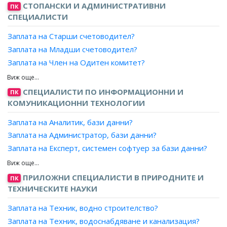
СТОПАНСКИ И АДМИНИСТРАТИВНИ
ПК
СПЕЦИАЛИСТИ
Заплата на Старши счетоводител?
Заплата на Младши счетоводител?
Заплата на Член на Одитен комитет?
Заплата на Старши одитор?
Заплата на Дипломиран експерт счетоводител?
СПЕЦИАЛИСТИ ПО ИНФОРМАЦИОННИ И
ПК
Заплата на Главен счетоводител?
КОМУНИКАЦИОННИ ТЕХНОЛОГИИ
Заплата на Заместник главен счетоводител?
Заплата на Аналитик, бази данни?
Заплата на Счетоводител?
Заплата на Администратор, бази данни?
Заплата на Одитор?
Заплата на Експерт, системен софтуер за бази данни?
Заплата на Асистент одитор?
Заплата на Проектант, бази данни?
Заплата на Старши помощник одитор?
Заплата на Програмист, бази данни?
ПРИЛОЖНИ СПЕЦИАЛИСТИ В ПРИРОДНИТЕ И
ПК
Заплата на Вътрешен одитор?
ТЕХНИЧЕСКИТЕ НАУКИ
Заплата на Ревизор?
Заплата на Финансов контрольор?
Заплата на Техник, водно строителство?
Заплата на Синдик?
Заплата на Техник, водоснабдяване и канализация?