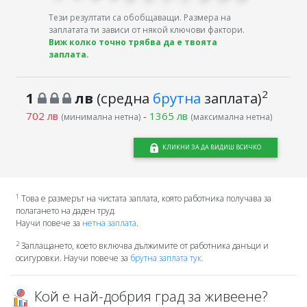
Тези резултати са обобщаващи. Размера на
заплатата ти зависи от някой ключови фактори.
Виж колко точно трябва да е твоята
заплата.
2
1
лв
(средна
брутна
заплата)
702 лв
-
1365 лв
(минимална нетна)
(максимална нетна)
КЛИКНИ ЗА ДА ВИДИШ ВСИЧКО
1
Това е размерът на чистата заплата, която работника получава за
полагането на даден труд.
Научи повече за
нетна заплата
.
2
Заплащането, което включва дължимите от работника данъци и
осигуровки. Научи повече за
брутна заплата тук.
Кой е най-добрия град за живеене?