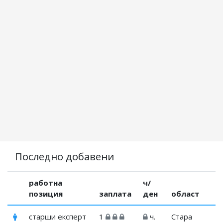
Последно добавени
работна
ч/
позиция
заплата
ден
област
старши експерт
1
ч.
Стара