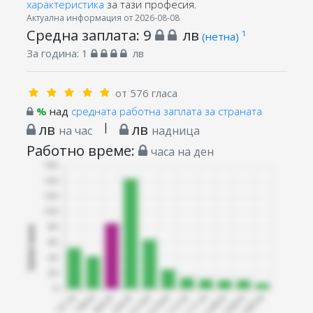
характеристика
за тази професия.
Актуална информация от 2026-08-08
Средна заплата:
9
лв
1
(нетна)
За година:
1
лв
от 576 гласа
%
над
средната работна заплата за страната
лв
|
лв
на час
надница
Работно време:
часа на ден
Запитани