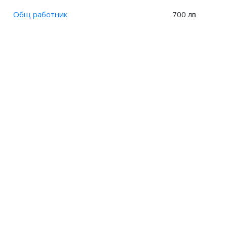
електроцентрала?
Общ работник
700 лв
Заплата на Главен технолог, ядрен енергиен блок?
Заплата на Главен технолог, ядрена централа?
Заплата на Главен технолог, преработваща
промишленост?
Заплата на Главен енергетик?
Заплата на Главен механик?
Заплата на Ръководител производство, лекарствени
продукти?