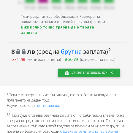
Тези резултати са обобщаващи. Размера на
заплатата ти зависи от някой ключови фактори.
Виж колко точно трябва да е твоята
заплата.
2
8
лв
(средна
брутна
заплата)
571 лв
-
866 лв
(минимална нетна)
(максимална нетна)
КЛИКНИ ЗА ДА ВИДИШ ВСИЧКО
1
Това е размерът на чистата заплата, която работника получава за
полагането на даден труд.
Научи повече за
нетна заплата
.
1.1
Тази сума отразява реалната заплата от потребителска гледна точка,
съобразно средните ценови нива в региона и за страната. Това е база
за сравнение, тъй като някой градове са по-скъпи за живот от други. За
повече информация разгледай
справка за цените и качеството на