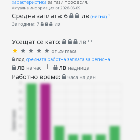
характеристика
за тази професия.
Актуална информация от 2026-08-09
Средна заплата:
6
лв
1
(нетна)
За година:
7
лв
Усещат се като:
лв
1.1
от 29 гласа
под
средната работна заплата за региона
лв
|
лв
на час
надница
Работно време:
часа на ден
Запитани