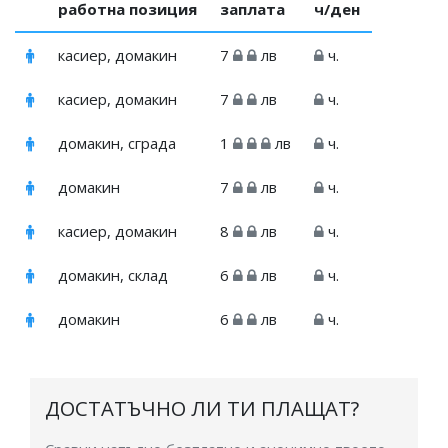
работна позиция
заплата
ч/ден
касиер, домакин
7
лв
ч.
касиер, домакин
7
лв
ч.
домакин, сграда
1
лв
ч.
домакин
7
лв
ч.
касиер, домакин
8
лв
ч.
домакин, склад
6
лв
ч.
домакин
6
лв
ч.
ДОСТАТЪЧНО ЛИ ТИ ПЛАЩАТ?