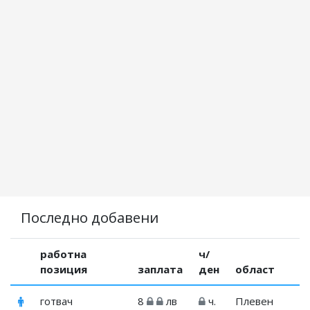
Последно добавени
работна
ч/
позиция
заплата
ден
област
готвач
8
лв
ч.
Плевен