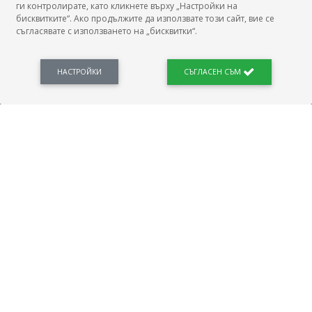
ги контролирате, като кликнете върху „Настройки на
бисквитките“. Ако продължите да използвате този сайт, вие се
съгласявате с използването на „бисквитки“.
БГ Заплати е мястото, където можеш да видиш реалното възнаграждение за твоята
професия, да намериш отговори свързани с работното ти място и пазара на труда.
Новини, законови нормативи, кариерно ориентиране. Списък на всички
професии и трудови характеристики. Минимален облагаем доход. Калкулатор
НАСТРОЙКИ
СЪГЛАСЕН СЪМ
заплата бруто-нето / нето-бруто. Статистики, развитие на пазара на труда.
ПОЛЕЗНО
Автобиографията
Важно преди интервю за работа
Коя заплата наричаме нетна?
МОД
ГРАДОВЕ
София
Пловдив
Варна