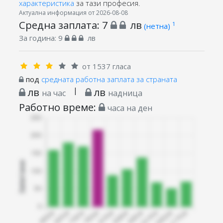
характеристика
за тази професия.
Актуална информация от 2026-08-08
Средна заплата:
7
лв
1
(нетна)
За година:
9
лв
от 1537 гласа
под
средната работна заплата за страната
лв
|
лв
на час
надница
Работно време:
часа на ден
Запитани