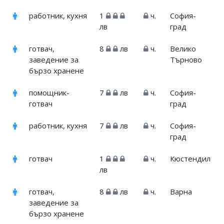
работник, кухня
1
ч.
София-
лв
град
готвач,
8
лв
ч.
Велико
заведение за
Търново
бързо хранене
помощник-
7
лв
ч.
София-
готвач
град
работник, кухня
7
лв
ч.
София-
град
готвач
1
ч.
Кюстендил
лв
готвач,
8
лв
ч.
Варна
заведение за
бързо хранене