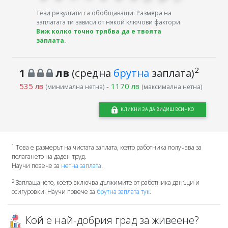
Тези резултати са обобщаващи. Размера на
заплатата ти зависи от някой ключови фактори.
Виж колко точно трябва да е твоята
заплата.
2
1
лв
(средна
брутна
заплата)
535 лв
-
1170 лв
(минимална нетна)
(максимална нетна)
КЛИКНИ ЗА ДА ВИДИШ ВСИЧКО
1
Това е размерът на чистата заплата, която работника получава за
полагането на даден труд.
Научи повече за
нетна заплата
.
2
Заплащането, което включва дължимите от работника данъци и
осигуровки. Научи повече за
брутна заплата тук.
Кой е най-добрия град за живеене?