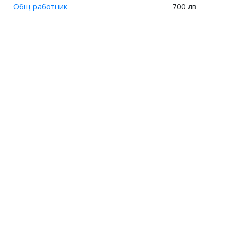
Заплата на Майстор, производство на захарни изделия?
Общ работник
700 лв
Заплата на Майстор, производство на мая?
Заплата на Майстор-сладкар?
Заплата на Месач?
Заплата на Пекар?
Заплата на Сиропчия?