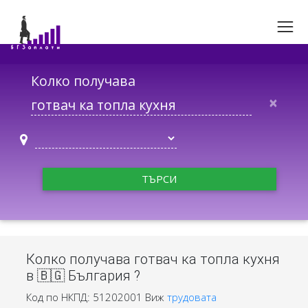
Колко получава
×
ТЪРСИ
Колко получава готвач ка топла кухня
в 🇧🇬 България ?
Код по НКПД: 51202001
Виж
трудовата