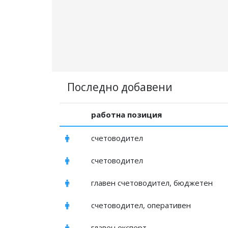
Последно добавени
работна позиция
счетоводител
счетоводител
главен счетоводител, бюджетен
счетоводител, оперативен
главен експерт