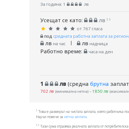
За година:
1
лв
Усещат се като:
лв
1.1
от 767 гласа
под
средната работна заплата за регион
лв
|
лв
на час
надница
Работно време:
часа на ден
1
лв
(средна
брутна
заплат
702 лв
-
1850 лв
(минимална нетна)
(максималн
1
Това е размерът на чистата заплата, която работника по
Научи повече за
нетна заплата
.
1.1
Тази сума отразява реалната заплата от потребителска