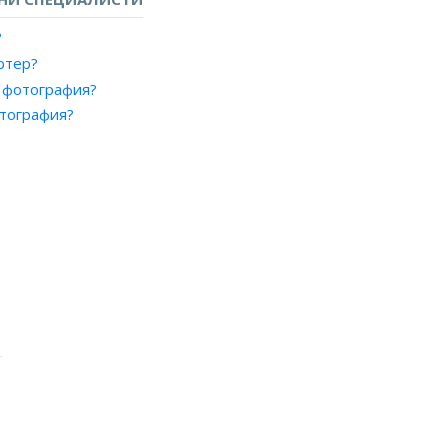
?
ртер?
 фотография?
отография?
вена фотография?