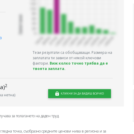
Запитани
а
Тези резултати са обобщаващи. Размера на
заплатата ти зависи от някой ключови
фактори.
Виж колко точно трябва да е
твоята заплата.
2
а)
КЛИКНИ ЗА ДА ВИДИШ ВСИЧКО
а нетна)
лучава за полагането на даден труд.
 гледна точка, съобразно средните ценови нива в региона и за