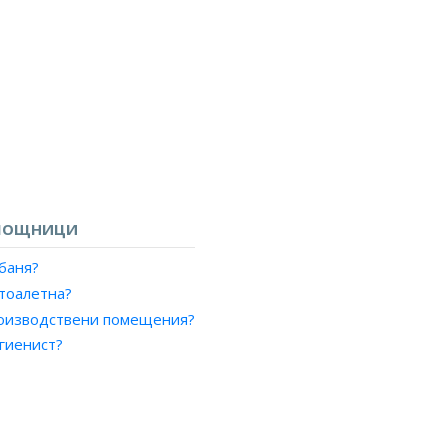
?
МОЩНИЦИ
 баня?
 тоалетна?
производствени помещения?
игиенист?