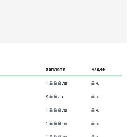
заплата
ч/ден
1
лв
ч.
8
лв
ч.
1
лв
ч.
1
лв
ч.
1
лв
ч.