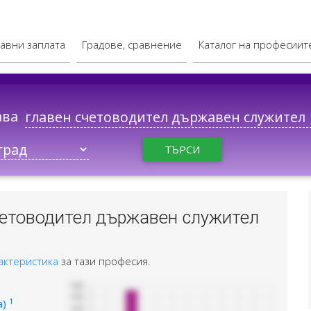
авни заплата
Градове, сравнение
Каталог на професиит
ава
ТЪРСИ
четоводител държавен служител
актеристика
за тази професия.
1
а)