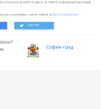
ове са по-скъпи за живот от други. За повече информация разгледай
анъци и осигуровки. Научи повече за
брутна заплата тук.
еене?
София-град
ва,