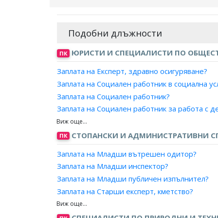
Подобни длъжности
ЮРИСТИ И СПЕЦИАЛИСТИ ПО ОБЩЕСТ
ПК
Заплата на Експерт, здравно осигуряване?
Заплата на Социален работник в социална ус
Заплата на Социален работник?
Заплата на Социален работник за работа с д
Заплата на Социален работник в отдел "Соци
Заплата на Социален работник за работа със
СТОПАНСКИ И АДМИНИСТРАТИВНИ С
ПК
Заплата на Специалист, социални дейности?
Заплата на Младши вътрешен одитор?
Заплата на Социален работник за работа с л
Заплата на Младши инспектор?
Заплата на Социален работник за работа с л
Заплата на Младши публичен изпълнител?
Заплата на Специалист в социална услуга?
Заплата на Старши експерт, кметство?
Заплата на Социален работник за работа с 
Заплата на Младши експерт, кметство?
Заплата на Специалист, социални дейности 
Заплата на Младши експерт?
СПЕЦИАЛИСТИ ПО ПРИРОДНИ И ТЕХН