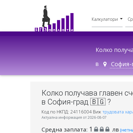
Калкулатори
Ср
Бруто - Нето
В друг град
Колко получ
в
Колко получава главен с
в София-град 🇧🇬 ?
Код по НКПД: 24116004
Виж
трудовата хар
Актуална информация от 2026-08-07
1
Средна заплата:
лв
(нетн