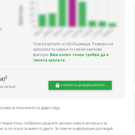
Запитани
а
Тези резултати са обобщаващи. Размера на
заплатата ти зависи от някой ключови
фактори.
Виж колко точно трябва да е
твоята заплата.
2
а)
КЛИКНИ ЗА ДА ВИДИШ ВСИЧКО
а нетна)
лучава за полагането на даден труд.
 гледна точка, съобразно средните ценови нива в региона и за
ове са по-скъпи за живот от други. За повече информация разгледай