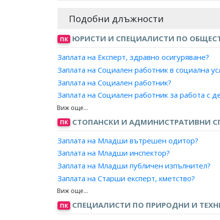
Подобни длъжности
ЮРИСТИ И СПЕЦИАЛИСТИ ПО ОБЩЕСТ
ПК
Заплата на Експерт, здравно осигуряване?
Заплата на Социален работник в социална ус
Заплата на Социален работник?
Заплата на Социален работник за работа с д
Заплата на Социален работник в отдел "Соци
Заплата на Социален работник за работа със
СТОПАНСКИ И АДМИНИСТРАТИВНИ С
ПК
Заплата на Специалист, социални дейности?
Заплата на Младши вътрешен одитор?
Заплата на Социален работник за работа с л
Заплата на Младши инспектор?
Заплата на Социален работник за работа с л
Заплата на Младши публичен изпълнител?
Заплата на Специалист в социална услуга?
Заплата на Старши експерт, кметство?
Заплата на Социален работник за работа с 
Заплата на Младши експерт, кметство?
Заплата на Специалист, социални дейности 
Заплата на Младши експерт?
СПЕЦИАЛИСТИ ПО ПРИРОДНИ И ТЕХН
ПК
Заплата на Специалист, социални дейности (
Заплата на Изследовател?