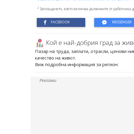
2
Заплащането, което включва дължимите от работника д
Кой е най-добрия град за жив
Пазар на труда, заплати, отрасли, ценови ни
качество на живот.
Виж подробна информация за регион:
Реклами