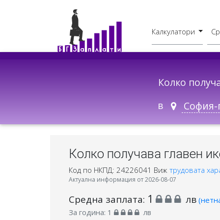
Калкулатори
Ср
Бруто - Нето
В друг град
Колко получ
в
Колко получава главен ик
Код по НКПД: 24226041
Виж
трудовата хар
Актуална информация от 2026-08-07
1
Средна заплата:
лв
(нетн
За година:
1
лв