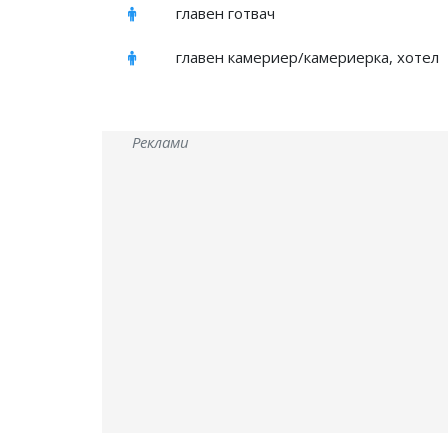
главен готвач
главен камериер/камериерка, хотел
Реклами