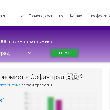
авни заплата
Градове, сравнение
Каталог на професиит
ава
ТЪРСИ
ономист в София-град 🇧🇬 ?
актеристика
за тази професия.
1
а)