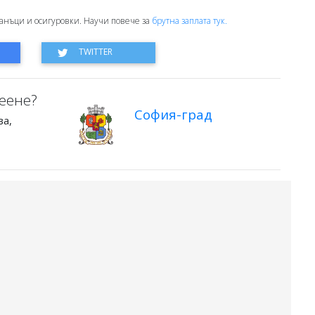
анъци и осигуровки. Научи повече за
брутна заплата тук.
еене?
София-град
ва,