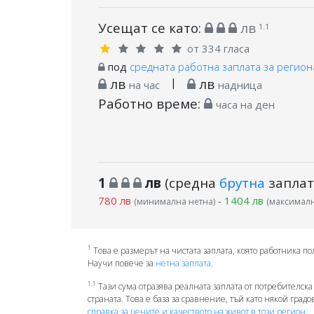
Усещат се като:
лв
1.1
от 334 гласа
под
средната работна заплата за регион
лв
|
лв
на час
надница
Работно време:
часа на ден
1
лв
(средна
брутна
заплат
780 лв
-
1404 лв
(минимална нетна)
(максималн
1
Това е размерът на чистата заплата, която работника по
Научи повече за
нетна заплата
.
1.1
Тази сума отразява реалната заплата от потребителска
страната. Това е база за сравнение, тъй като някой град
справка за цените и качеството на живот в този регион.