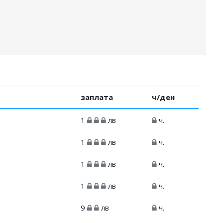
заплата
ч/ден
1
лв
ч.
1
лв
ч.
1
лв
ч.
1
лв
ч.
9
лв
ч.