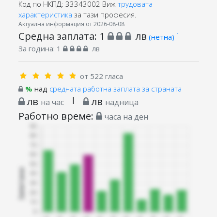
Код по НКПД: 33343002
Виж
трудовата
характеристика
за тази професия.
Актуална информация от 2026-08-08
Средна заплата:
1
лв
1
(нетна)
За година:
1
лв
от 522 гласа
%
над
средната работна заплата за страната
лв
|
лв
на час
надница
Работно време:
часа на ден
Запитани