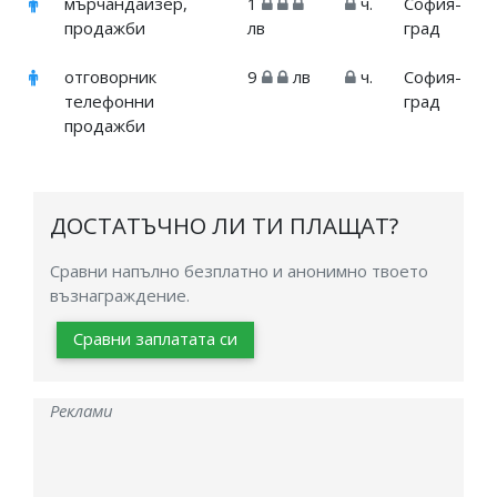
мърчандайзер,
1
ч.
София-
продажби
лв
град
отговорник
9
лв
ч.
София-
телефонни
град
продажби
ДОСТАТЪЧНО ЛИ ТИ ПЛАЩАТ?
Сравни напълно безплатно и анонимно твоето
възнаграждение.
Сравни заплатата си
Реклами