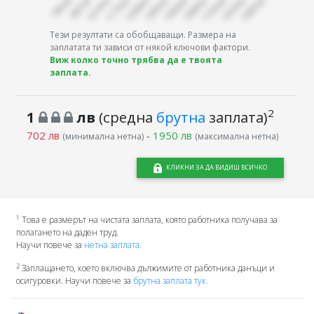
Тези резултати са обобщаващи. Размера на
заплатата ти зависи от някой ключови фактори.
Виж колко точно трябва да е твоята
заплата.
2
1
лв
(средна
брутна
заплата)
702 лв
-
1950 лв
(минимална нетна)
(максимална нетна)
КЛИКНИ ЗА ДА ВИДИШ ВСИЧКО
1
Това е размерът на чистата заплата, която работника получава за
полагането на даден труд.
Научи повече за
нетна заплата
.
2
Заплащането, което включва дължимите от работника данъци и
осигуровки. Научи повече за
брутна заплата тук.