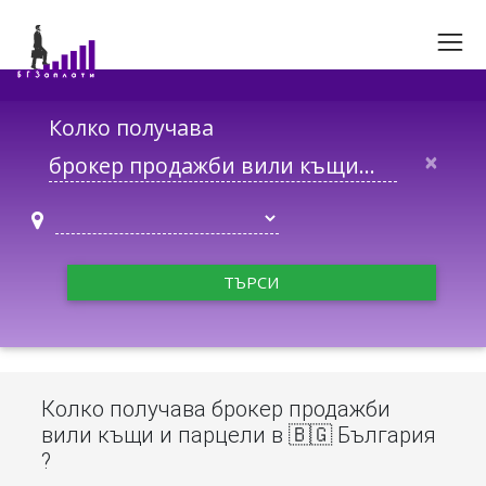
Колко получава
×
ТЪРСИ
Колко получава брокер продажби
вили къщи и парцели в 🇧🇬 България
?