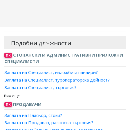
Подобни длъжности
СТОПАНСКИ И АДМИНИСТРАТИВНИ ПРИЛОЖНИ
ПК
СПЕЦИАЛИСТИ
Заплата на Специалист, изложби и панаири?
Заплата на Специалист, туроператорска дейност?
Заплата на Специалист, търговия?
Заплата на Специалист, продажби?
Заплата на Специалист, маркетинг и реклама?
ПРОДАВАЧИ
ПК
Заплата на Рекламен агент?
Заплата на Пласьор, стоки?
Заплата на Аукционер, провеждане на търгове?
Заплата на Продавач, разносна търговия?
Заплата на Агент, литературен?
Заплата на Работник, изпълняващ доставки по