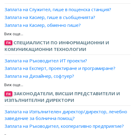
Заплата на Служител, гише в пощенска станция?
Заплата на Касиер, гише в съобщенията?
Заплата на Касиер, обменно гише?
Заплата на Сараф?
Заплата на Старши банков служител, главен касиер?
СПЕЦИАЛИСТИ ПО ИНФОРМАЦИОННИ И
ПК
Заплата на Банков служител, пазител ценности?
КОМУНИКАЦИОННИ ТЕХНОЛОГИИ
Заплата на Банков служител, касиер/Касиер, банка/
Заплата на Ръководител ИТ проекти?
Касиер, финансова/платежна институция?
Заплата на Експерт, проектиране и програмиране?
Заплата на Банков служител, главен касиер?
Заплата на Дизайнер, софтуер?
Заплата на Главен касиер, банка/финансова/платежна
Заплата на Системен проектант?
институция?
Заплата на Разработчик, софтуер?
Заплата на Инкасатор, банка/финансова/платежна
ЗАКОНОДАТЕЛИ, ВИСШИ ПРЕДСТАВИТЕЛИ И
ПК
институция?
Заплата на Програмист-аналитик?
ИЗПЪЛНИТЕЛНИ ДИРЕКТОРИ
Заплата на Администратор, корпоративен център,
Заплата на Изпълнителен директор/директор, лечебно
банка/финансова/платежна институция?
заведение за болнична помощ?
Заплата на Банков служител/ Служител, финансова/
Заплата на Ръководител, кооперативно предприятие?
платежна институция?
Заплата на Директор, организация?