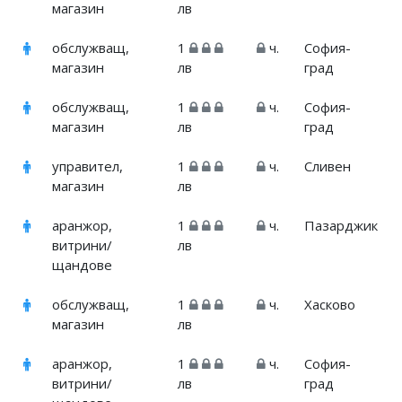
магазин
лв
обслужващ,
1
ч.
София-
магазин
лв
град
обслужващ,
1
ч.
София-
магазин
лв
град
управител,
1
ч.
Сливен
магазин
лв
аранжор,
1
ч.
Пазарджик
витрини/
лв
щандове
обслужващ,
1
ч.
Хасково
магазин
лв
аранжор,
1
ч.
София-
витрини/
лв
град