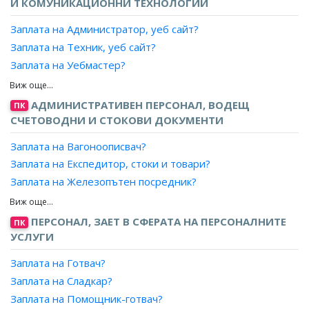
И КОМУНИКАЦИОННИ ТЕХНОЛОГИИ
Заплата на Организатор, реклама?
Заплата на Администратор, уеб сайт?
Заплата на Организатор, маркетинг?
Заплата на Техник, уеб сайт?
Заплата на Организатор, работа с клиенти?
Заплата на Уебмастер?
Заплата на Организатор, продажби и реклама?
Заплата на Мениджър, уеб сайт?
Заплата на Технолог, приемане на поръчки?
Заплата на Консултант, управление на уеб сайт?
Заплата на Специалист, авторски права?
АДМИНИСТРАТИВЕН ПЕРСОНАЛ, ВОДЕЩ
ПК
Заплата на Координатор, управление на уеб сайт?
Заплата на Агент, патенти?
СЧЕТОВОДНИ И СТОКОВИ ДОКУМЕНТИ
Заплата на Вагоноописвач?
Заплата на Експедитор, стоки и товари?
Заплата на Железопътен посредник?
Заплата на Завеждащ морска регистрация?
Заплата на Измерител, горивни и строителни
ПЕРСОНАЛ, ЗАЕТ В СФЕРАТА НА ПЕРСОНАЛНИТЕ
ПК
материали?
УСЛУГИ
Заплата на Кантарджия?
Заплата на Готвач?
Заплата на Контрольор, запаси?
Заплата на Сладкар?
Заплата на Магазинер?
Заплата на Помощник-готвач?
Заплата на Оператор, определяне на маршрута на