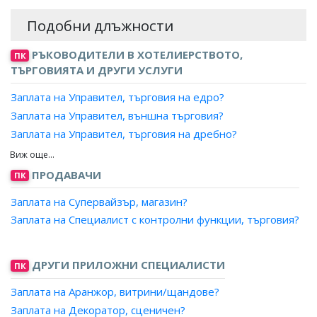
Подобни длъжности
РЪКОВОДИТЕЛИ В ХОТЕЛИЕРСТВОТО,
ПК
ТЪРГОВИЯТА И ДРУГИ УСЛУГИ
Заплата на Управител, търговия на едро?
Заплата на Управител, външна търговия?
Заплата на Управител, търговия на дребно?
Заплата на Управител, магазин?
Заплата на Управител, супермаркет?
ПРОДАВАЧИ
ПК
Заплата на Управител, универсален магазин?
Заплата на Супервайзър, магазин?
Заплата на Ръководител отдел, складово стопанство?
Заплата на Специалист с контролни функции, търговия?
Заплата на Отговорен магистър-фармацевт,
ръководител на склад за търговия на едро с
лекарствени продукти?
ДРУГИ ПРИЛОЖНИ СПЕЦИАЛИСТИ
ПК
Заплата на Аранжор, витрини/щандове?
Заплата на Декоратор, сценичен?