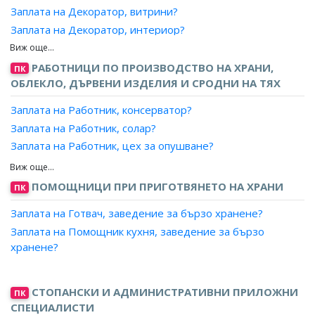
Заплата на Декоратор, витрини?
Заплата на Декоратор, интериор?
Заплата на Интериорен дизайнер?
Заплата на Сценичен дизайнер?
РАБОТНИЦИ ПО ПРОИЗВОДСТВО НА ХРАНИ,
ПК
ОБЛЕКЛО, ДЪРВЕНИ ИЗДЕЛИЯ И СРОДНИ НА ТЯХ
Заплата на Работник, консерватор?
Заплата на Работник, солар?
Заплата на Работник, цех за опушване?
Заплата на Работник, кланица?
Заплата на Работник, мариноване?
ПОМОЩНИЦИ ПРИ ПРИГОТВЯНЕТО НА ХРАНИ
ПК
Заплата на Работник, обезкостяване?
Заплата на Готвач, заведение за бързо хранене?
Заплата на Работник, обработка на вътрешности?
Заплата на Помощник кухня, заведение за бързо
Заплата на Работник, одиране на кожи?
хранене?
Заплата на Работник, очистване на вътрешности?
Заплата на Работник, почистване на месо/риба/птици?
Заплата на Работник, правене на колбаси?
СТОПАНСКИ И АДМИНИСТРАТИВНИ ПРИЛОЖНИ
ПК
СПЕЦИАЛИСТИ
Заплата на Работник, производство и съхранение на