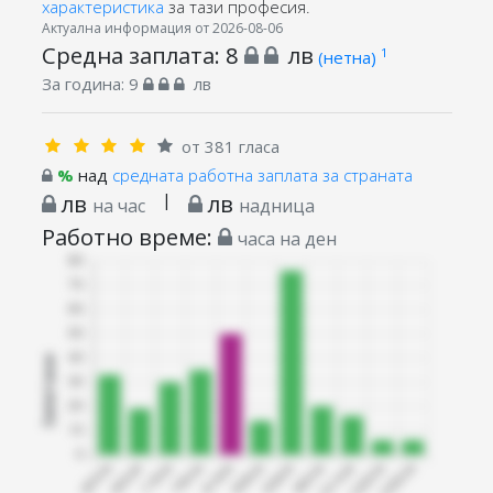
характеристика
за тази професия.
Актуална информация от 2026-08-06
Средна заплата:
8
лв
1
(нетна)
За година:
9
лв
от 381 гласа
%
над
средната работна заплата за страната
лв
|
лв
на час
надница
Работно време:
часа на ден
Запитани