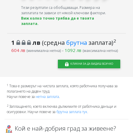
Тези резултати са обобщаващи. Размера на
заплатата ти зависи от някой ключови фактори.
Виж колко точно трябва да е твоята
заплата.
2
1
лв
(средна
брутна
заплата)
604 лв
-
1092 лв
(минимална нетна)
(максимална нетна)
КЛИКНИ ЗА ДА ВИДИШ ВСИЧКО
1
Това е размерът на чистата заплата, която работника получава за
полагането на даден труд.
Научи повече за
нетна заплата
.
2
Заплащането, което включва дължимите от работника данъци и
осигуровки. Научи повече за
брутна заплата тук.
Кой е най-добрия град за живеене?