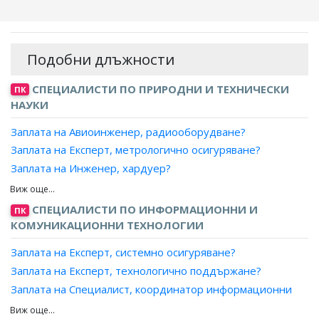
Подобни длъжности
СПЕЦИАЛИСТИ ПО ПРИРОДНИ И ТЕХНИЧЕСКИ
ПК
НАУКИ
Заплата на Авиоинженер, радиооборудване?
Заплата на Експерт, метрологично осигуряване?
Заплата на Инженер, хардуер?
Заплата на Инженер, електронно-технически архив?
Заплата на Инженер, електроник (полупроводникова
СПЕЦИАЛИСТИ ПО ИНФОРМАЦИОННИ И
ПК
техника)?
КОМУНИКАЦИОННИ ТЕХНОЛОГИИ
Заплата на Инженер, електроник?
Заплата на Експерт, системно осигуряване?
Заплата на Инженер, електроник (компютърен дизайн)?
Заплата на Експерт, технологично поддържане?
Заплата на Инженер, електронни инструменти и
Заплата на Специалист, координатор информационни
прибори?
технологии?
Заплата на Инженер, контролно-измервателни прибори