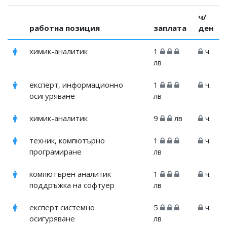
ч/
работна позиция
заплата
ден
химик-аналитик
1
ч.
лв
експерт, информационно
1
ч.
осигуряване
лв
химик-аналитик
9
лв
ч.
техник, компютърно
1
ч.
програмиране
лв
компютърен аналитик
1
ч.
поддръжка на софтуер
лв
експерт системно
5
ч.
осигуряване
лв