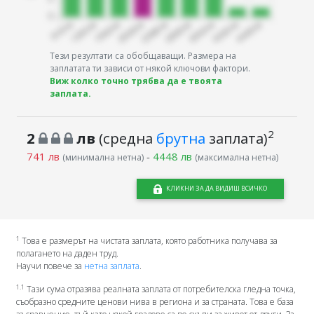
Тези резултати са обобщаващи. Размера на
заплатата ти зависи от някой ключови фактори.
Виж колко точно трябва да е твоята
заплата.
2
2
лв
(средна
брутна
заплата)
741 лв
-
4448 лв
(минимална нетна)
(максимална нетна)
КЛИКНИ ЗА ДА ВИДИШ ВСИЧКО
1
Това е размерът на чистата заплата, която работника получава за
полагането на даден труд.
Научи повече за
нетна заплата
.
1.1
Тази сума отразява реалната заплата от потребителска гледна точка,
съобразно средните ценови нива в региона и за страната. Това е база