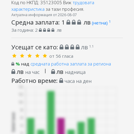
Код по НКПД: 35123005
Виж
трудовата
характеристика
за тази професия.
Актуална информация от 2026-08-07
Средна заплата:
1
лв
1
(нетна)
За година:
2
лв
Усещат се като:
лв
1.1
от 56 гласа
%
над
средната работна заплата за региона
лв
|
лв
на час
надница
Работно време:
часа на ден
Запитани