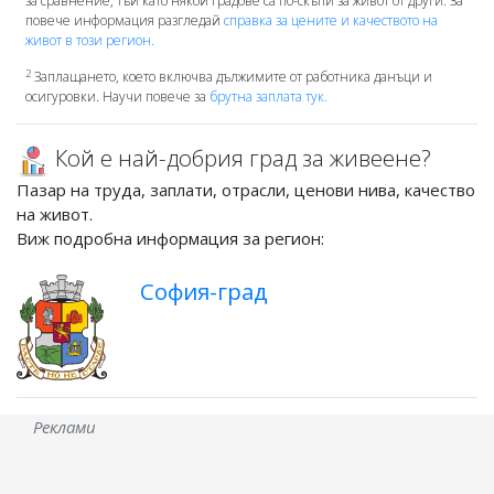
за сравнение, тъй като някой градове са по-скъпи за живот от други. За
повече информация разгледай
справка за цените и качеството на
живот в този регион.
2
Заплащането, което включва дължимите от работника данъци и
осигуровки. Научи повече за
брутна заплата тук.
Кой е най-добрия град за живеене?
Пазар на труда, заплати, отрасли, ценови нива, качество
на живот.
Виж подробна информация за регион:
София-град
Реклами