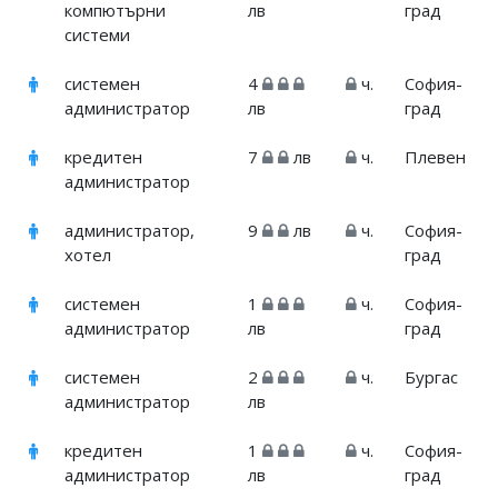
компютърни
лв
град
системи
системен
4
ч.
София-
администратор
лв
град
кредитен
7
лв
ч.
Плевен
администратор
администратор,
9
лв
ч.
София-
хотел
град
системен
1
ч.
София-
администратор
лв
град
системен
2
ч.
Бургас
администратор
лв
кредитен
1
ч.
София-
администратор
лв
град