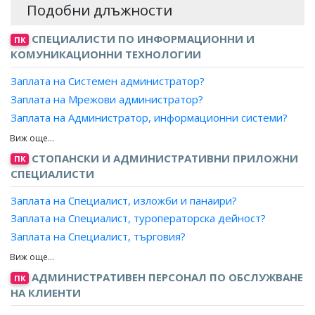
Подобни длъжности
СПЕЦИАЛИСТИ ПО ИНФОРМАЦИОННИ И
ПК
КОМУНИКАЦИОННИ ТЕХНОЛОГИИ
Заплата на Системен администратор?
Заплата на Мрежови администратор?
Заплата на Администратор, информационни системи?
Заплата на Приложен администратор?
Заплата на Администратор, компютърни системи?
СТОПАНСКИ И АДМИНИСТРАТИВНИ ПРИЛОЖНИ
ПК
Заплата на Консултант, администриране на системи?
СПЕЦИАЛИСТИ
Заплата на Мениджър, администриране на системи?
Заплата на Специалист, изложби и панаири?
Заплата на Експерт, администриране на системи?
Заплата на Специалист, туроператорска дейност?
Заплата на Специалист, компютърни мрежи и системи?
Заплата на Специалист, търговия?
Заплата на Специалист, продажби?
Заплата на Специалист, маркетинг и реклама?
АДМИНИСТРАТИВЕН ПЕРСОНАЛ ПО ОБСЛУЖВАНЕ
ПК
Заплата на Рекламен агент?
НА КЛИЕНТИ
Заплата на Аукционер, провеждане на търгове?