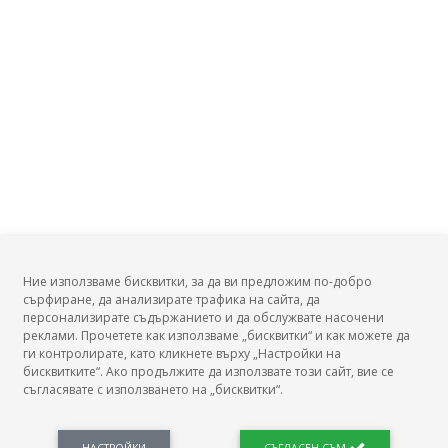
Ние използваме бисквитки, за да ви предложим по-добро
сърфиране, да анализирате трафика на сайта, да
БГ Заплати
персонализирате съдържанието и да обслужвате насочени
реклами. Прочетете как използваме „бисквитки“ и как можете да
ги контролирате, като кликнете върху „Настройки на
бисквитките“. Ако продължите да използвате този сайт, вие се
съгласявате с използването на „бисквитки“.
БГ Заплати е мястото, където можеш да видиш реалното възнаграждение за твоята
професия, да намериш отговори свързани с работното ти място и пазара на труда.
Новини, законови нормативи, кариерно ориентиране. Списък на всички
професии и трудови характеристики. Минимален облагаем доход. Калкулатор
НАСТРОЙКИ
СЪГЛАСЕН СЪМ