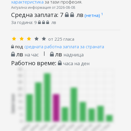
характеристика
за тази професия.
Актуална информация от 2026-08-08
Средна заплата:
7
лв
1
(нетна)
За година:
9
лв
от 225 гласа
под
средната работна заплата за страната
лв
|
лв
на час
надница
Работно време:
часа на ден
Запитани