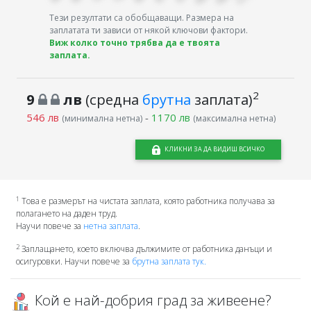
Тези резултати са обобщаващи. Размера на
заплатата ти зависи от някой ключови фактори.
Виж колко точно трябва да е твоята
заплата.
2
9
лв
(средна
брутна
заплата)
546 лв
-
1170 лв
(минимална нетна)
(максимална нетна)
КЛИКНИ ЗА ДА ВИДИШ ВСИЧКО
1
Това е размерът на чистата заплата, която работника получава за
полагането на даден труд.
Научи повече за
нетна заплата
.
2
Заплащането, което включва дължимите от работника данъци и
осигуровки. Научи повече за
брутна заплата тук.
Кой е най-добрия град за живеене?