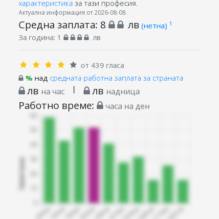
характеристика
за тази професия.
Актуална информация от 2026-08-08
Средна заплата:
8
лв
1
(нетна)
За година:
1
лв
от 439 гласа
%
над
средната работна заплата за страната
лв
|
лв
на час
надница
Работно време:
часа на ден
Запитани