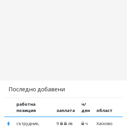
Последно добавени
работна
ч/
позиция
заплата
ден
област
сътрудник,
9
лв
ч.
Хасково