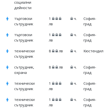
социални
дейности
търговски
1
ч.
София-
сътрудник
лв
град
търговски
1
ч.
София-
сътрудник
лв
град
технически
8
лв
ч.
Кюстендил
сътрудник
сътрудник,
8
лв
ч.
София-
охрана
град
технически
1
ч.
София-
сътрудник
лв
град
технически
1
ч.
София-
сътрудник
лв
град