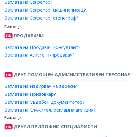
Заплата на Секретар?
банка/финансова/платежна институция?
Заплата на Секретар, машинописец?
Заплата на Банков служител/ Служител, финансова/
Заплата на Секретар, стенограф?
платежна институция?
Заплата на Секретар, стенография и машинопис?
Заплата на Пазител ценности, БНБ?
Заплата на Секретар, стилист?
Заплата на Старши банков служител, връзка с клиенти?
ПРОДАВАЧИ
ПК
Заплата на Технически секретар?
Заплата на Старши банков служител, обслужване на
Заплата на Продавач-консултант?
клиенти?
Заплата на Артистичен секретар?
Заплата на Асистент-продавач?
Заплата на Старши банков служител, касов център?
Заплата на Банков служител, касов център/ Служител в
касов център, финансова/платежна институция?
ДРУГ ПОМОЩЕН АДМИНИСТРАТИВЕН ПЕРСОНАЛ
ПК
Заплата на Банков служител, обслужване на клиенти/
Служител, обслужване на клиенти във финансова/
Заплата на Издирвач на адреси?
платежна институция?
Заплата на Призовкар?
Заплата на Съдебен документатор?
Заплата на Служител, рекламна агенция?
Заплата на Служител, публикации?
Заплата на Завеждащ регистратура за класифицирана
ДРУГИ ПРИЛОЖНИ СПЕЦИАЛИСТИ
ПК
информация?