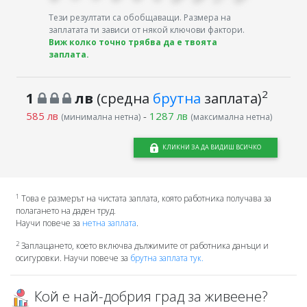
Тези резултати са обобщаващи. Размера на
заплатата ти зависи от някой ключови фактори.
Виж колко точно трябва да е твоята
заплата.
2
1
лв
(средна
брутна
заплата)
585 лв
-
1287 лв
(минимална нетна)
(максимална нетна)
КЛИКНИ ЗА ДА ВИДИШ ВСИЧКО
1
Това е размерът на чистата заплата, която работника получава за
полагането на даден труд.
Научи повече за
нетна заплата
.
2
Заплащането, което включва дължимите от работника данъци и
осигуровки. Научи повече за
брутна заплата тук.
Кой е най-добрия град за живеене?