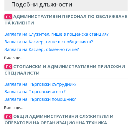
Подобни длъжности
АДМИНИСТРАТИВЕН ПЕРСОНАЛ ПО ОБСЛУЖВАНЕ
ПК
НА КЛИЕНТИ
Заплата на Служител, гише в пощенска станция?
Заплата на Касиер, гише в съобщенията?
Заплата на Касиер, обменно гише?
Заплата на Сараф?
Заплата на Старши банков служител, главен касиер?
СТОПАНСКИ И АДМИНИСТРАТИВНИ ПРИЛОЖНИ
ПК
Заплата на Банков служител, пазител ценности?
СПЕЦИАЛИСТИ
Заплата на Банков служител, касиер/Касиер, банка/
Заплата на Търговски сътрудник?
Касиер, финансова/платежна институция?
Заплата на Търговски агент?
Заплата на Банков служител, главен касиер?
Заплата на Търговски помощник?
Заплата на Главен касиер, банка/финансова/платежна
Заплата на Търговски представител?
институция?
Заплата на Търговски пътник?
Заплата на Инкасатор, банка/финансова/платежна
ОБЩИ АДМИНИСТРАТИВНИ СЛУЖИТЕЛИ И
ПК
институция?
Заплата на Консултант (промотьор), продажби?
ОПЕРАТОРИ НА ОРГАНИЗАЦИОННА ТЕХНИКА
Заплата на Администратор, корпоративен център,
Заплата на Дистрибутор?