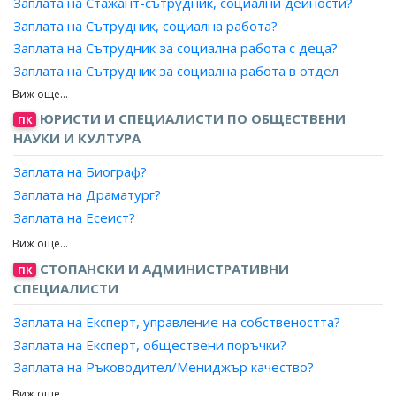
Заплата на Стажант-сътрудник, социални дейности?
Заплата на Отговорник, спомагателни дейности?
Заплата на Сътрудник, социална работа?
Заплата на Завеждащ, секретна картотека?
Заплата на Сътрудник за социална работа с деца?
Заплата на Изпълнител?
Заплата на Сътрудник за социална работа в отдел
Заплата на Координатор, дейности?
"Социална закрила"?
Заплата на Отчетник?
Заплата на Сътрудник за социална работа със
ЮРИСТИ И СПЕЦИАЛИСТИ ПО ОБЩЕСТВЕНИ
ПК
Заплата на Инспектор, салон?
семейство?
НАУКИ И КУЛТУРА
Заплата на Сътрудник, социални дейности?
Заплата на Биограф?
Заплата на Сътрудник, социални дейности (лица с
Заплата на Драматург?
аморално поведение)?
Заплата на Есеист?
Заплата на Сътрудник, социални дейности за работа с
лица с увреждания?
Заплата на Литературен сътрудник?
Заплата на Сътрудник, социални дейности в социална
Заплата на Рецензент?
СТОПАНСКИ И АДМИНИСТРАТИВНИ
ПК
услуга?
Заплата на Сценарист?
СПЕЦИАЛИСТИ
Заплата на Сътрудник, социални дейности (лица,
Заплата на Редактор, книги?
Заплата на Експерт, управление на собствеността?
извършили престъпления)?
Заплата на Консултант, драматургичен?
Заплата на Експерт, обществени поръчки?
Заплата на Сътрудник, социални дейности (община)?
Заплата на Критик?
Заплата на Ръководител/Мениджър качество?
Заплата на Сътрудник, социални дейности (в социално
Заплата на Писател/поет?
предприятие)?
Заплата на Експерт лизинг?