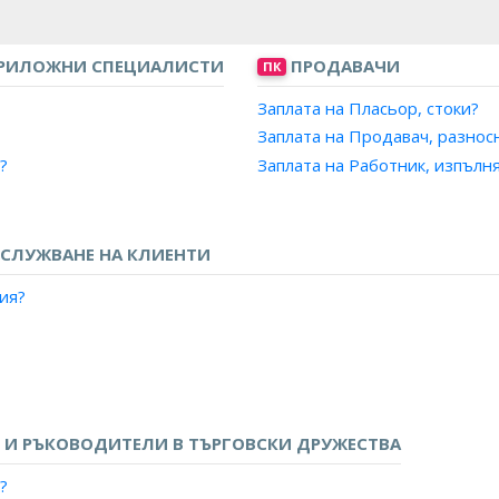
ПРИЛОЖНИ СПЕЦИАЛИСТИ
ПРОДАВАЧИ
ПК
Заплата на Пласьор, стоки?
Заплата на Продавач, разнос
?
Заплата на Работник, изпълн
СЛУЖВАНЕ НА КЛИЕНТИ
ия?
касиер?
ти?
И РЪКОВОДИТЕЛИ В ТЪРГОВСКИ ДРУЖЕСТВА
 банка/Касиер, финансова/платежна институция?
?