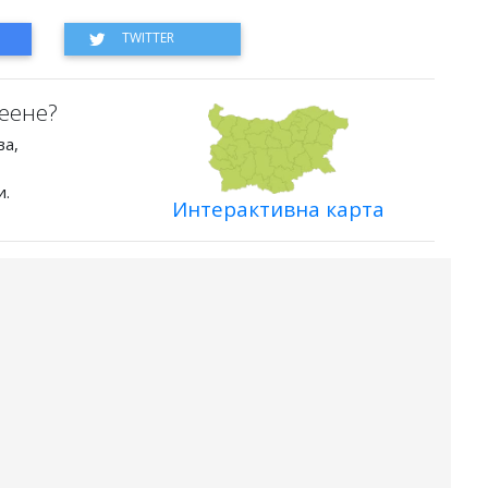
еене?
ва,
и.
Интерактивна карта