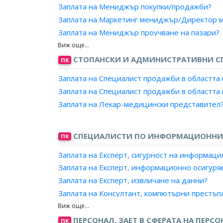
Заплата на Мениджър покупки/продажби?
Заплата на Главен касиер, банка/финансова
Заплата на Маркетинг мениджър/Директор м
Заплата на Инкасатор, банка/финансова/пла
Заплата на Мениджър проучване на пазари?
Заплата на Администратор, корпоративен це
Заплата на Ръководител, външнотърговска к
Заплата на Банков служител/ Служител, фин
Заплата на Ръководител, отдел по маркетинг
СТОПАНСКИ И АДМИНИСТРАТИВНИ С
ПК
Заплата на Пазител ценности, БНБ?
Заплата на Ръководител, отдел по продажби
Заплата на Старши банков служител, връзка 
Заплата на Специалист продажби в областта
Заплата на Мениджър на търговската марка
Заплата на Старши банков служител, обслужв
Заплата на Специалист продажби в областта
Заплата на Търговски директор?
Заплата на Старши банков служител, касов ц
Заплата на Лекар-медицински представител
Заплата на Банков служител, касов център/ 
Заплата на Банков служител, обслужване на
СПЕЦИАЛИСТИ ПО ИНФОРМАЦИОННИ
ПК
Заплата на Експерт, сигурност на информац
Заплата на Експерт, информационно осигуря
Заплата на Експерт, извличане на данни?
Заплата на Консултант, компютърни престъп
Заплата на Консултант, сигурност на данни?
Заплата на Специалист, обработка на данни?
ПЕРСОНАЛ, ЗАЕТ В СФЕРАТА НА ПЕРС
ПК