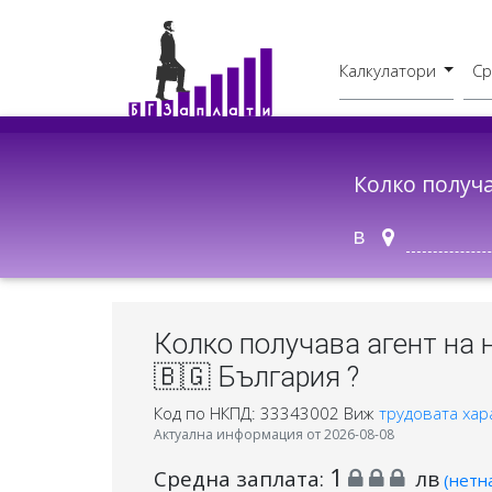
Калкулатори
Ср
Бруто - Нето
В друг град
Колко получ
в
Колко получава агент на
🇧🇬 България ?
Код по НКПД: 33343002
Виж
трудовата хар
Актуална информация от 2026-08-08
1
Средна заплата:
лв
(нетн