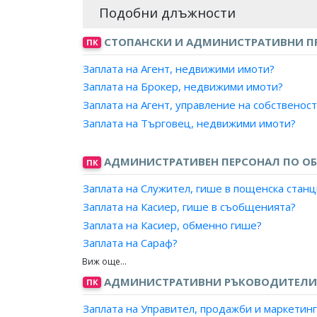
Подобни длъжности
СТОПАНСКИ И АДМИНИСТРАТИВНИ 
ПК
Заплата на Агент, недвижими имоти?
Заплата на Брокер, недвижими имоти?
Заплата на Агент, управление на собственост
Заплата на Търговец, недвижими имоти?
АДМИНИСТРАТИВЕН ПЕРСОНАЛ ПО ОБ
ПК
Заплата на Служител, гише в пощенска станц
Заплата на Касиер, гише в съобщенията?
Заплата на Касиер, обменно гише?
Заплата на Сараф?
Заплата на Старши банков служител, главен 
Заплата на Банков служител, пазител ценнос
АДМИНИСТРАТИВНИ РЪКОВОДИТЕЛИ 
ПК
Заплата на Банков служител, касиер/Касиер,
Заплата на Управител, продажби и маркетинг
Заплата на Банков служител, главен касиер?