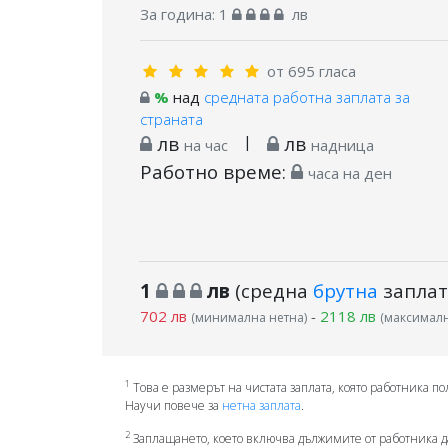
За година:
1
лв
от 695 гласа
%
над
средната работна заплата за
страната
лв
|
лв
на час
надница
Работно време:
часа на ден
1
лв
(средна
брутна
заплат
702 лв
-
2118 лв
(минимална нетна)
(максималн
1
Това е размерът на чистата заплата, която работника по
Научи повече за
нетна заплата
.
2
Заплащането, което включва дължимите от работника д