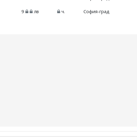
9
лв
ч.
София-град