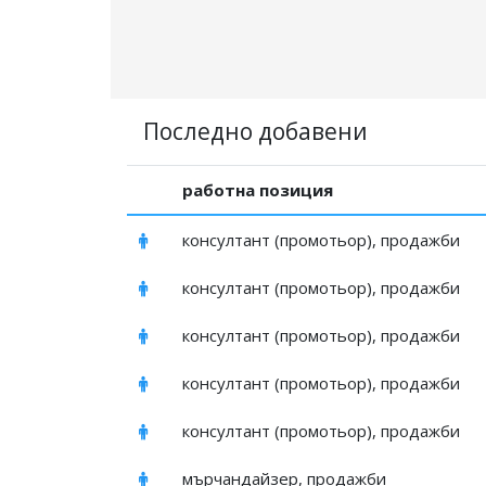
Последно добавени
работна позиция
консултант (промотьор), продажби
консултант (промотьор), продажби
консултант (промотьор), продажби
консултант (промотьор), продажби
консултант (промотьор), продажби
мърчандайзер, продажби