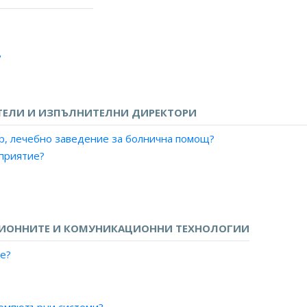
ления?
?
ТЕЛИ И ИЗПЪЛНИТЕЛНИ ДИРЕКТОРИ
р, лечебно заведение за болнична помощ?
дприятие?
ЦИОННИТЕ И КОМУНИКАЦИОННИ ТЕХНОЛОГИИ
е?
я?
е?
а и въздушното обслужване?