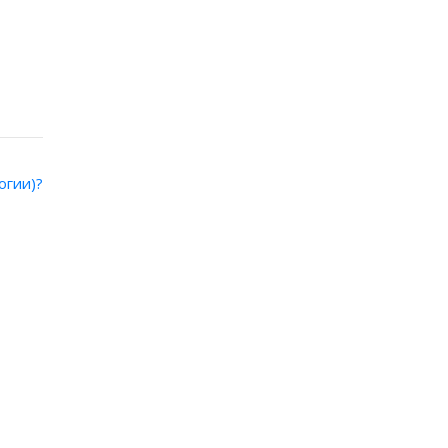
огии)?
латежна институция?