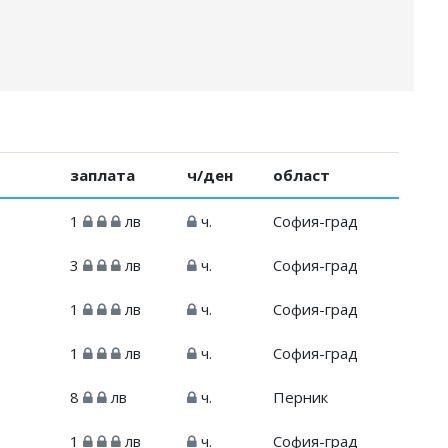
заплата
ч/ден
област
1
лв
ч.
София-град
3
лв
ч.
София-град
1
лв
ч.
София-град
1
лв
ч.
София-град
8
лв
ч.
Перник
1
лв
ч.
София-град