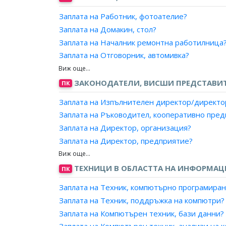
Заплата на Специалист, компютърни престъп
Заплата на Работник, фотоателие?
Заплата на Специалист, сигурност на данни?
Заплата на Домакин, стол?
Заплата на Началник ремонтна работилница
Заплата на Отговорник, автомивка?
Заплата на Домакин, клуб?
Заплата на Отговорник, ателие?
ЗАКОНОДАТЕЛИ, ВИСШИ ПРЕДСТАВИ
ПК
Заплата на Инструктор?
Заплата на Изпълнителен директор/директо
Заплата на Организатор дейности?
Заплата на Ръководител, кооперативно пре
Заплата на Директор, организация?
Заплата на Директор, предприятие?
Заплата на Директор, вестник?
Заплата на Директор, радио?
ТЕХНИЦИ В ОБЛАСТТА НА ИНФОРМА
ПК
Заплата на Директор, телевизия?
Заплата на Техник, компютърно програмиран
Заплата на Заместник-директор, организаци
Заплата на Техник, поддръжка на компютри?
Заплата на Заместник-директор, предприяти
Заплата на Компютърен техник, бази данни?
Заплата на Ръководител, отдел в транспорт