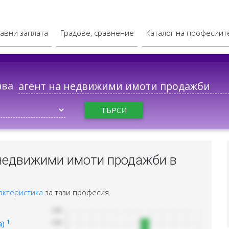
авни заплата
Градове, сравнение
Каталог на професиит
ава
ТЪРСИ
 недвижими имоти продажби в
актеристика
за тази професия.
1
а)