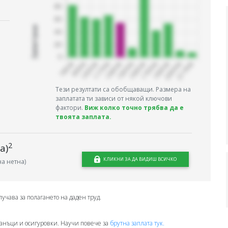
Запитани
Тези резултати са обобщаващи. Размера на
заплатата ти зависи от някой ключови
фактори.
Виж колко точно трябва да е
твоята заплата.
2
а)
КЛИКНИ ЗА ДА ВИДИШ ВСИЧКО
а нетна)
лучава за полагането на даден труд.
анъци и осигуровки. Научи повече за
брутна заплата тук.