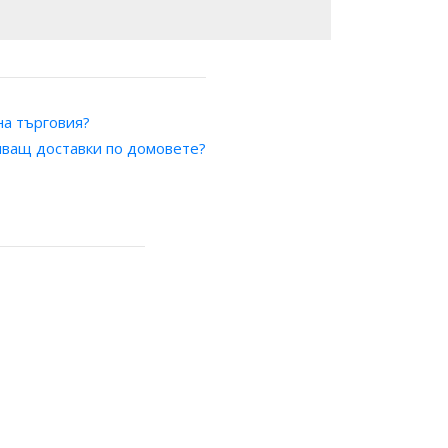
на търговия?
яващ доставки по домовете?