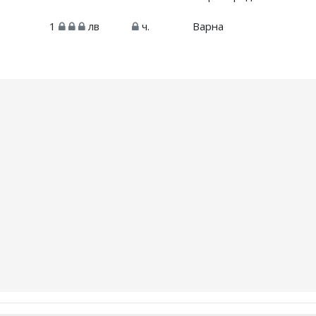
1
лв
ч.
Варна