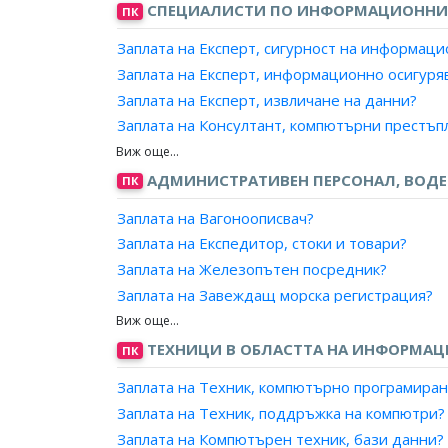
Заплата на Инженер, координатор по заваря
СПЕЦИАЛИСТИ ПО ИНФОРМАЦИОННИ
ПК
Заплата на Експерт, сигурност на информац
Заплата на Експерт, информационно осигуря
Заплата на Експерт, извличане на данни?
Заплата на Консултант, компютърни престъп
Заплата на Консултант, сигурност на данни?
Заплата на Специалист, обработка на данни?
АДМИНИСТРАТИВЕН ПЕРСОНАЛ, ВОД
ПК
Заплата на Специалист, компютърни престъп
Заплата на Вагоноописвач?
Заплата на Специалист, сигурност на данни?
Заплата на Експедитор, стоки и товари?
Заплата на Железопътен посредник?
Заплата на Завеждащ морска регистрация?
Заплата на Измерител, горивни и строителн
Заплата на Кантарджия?
ТЕХНИЦИ В ОБЛАСТТА НА ИНФОРМА
ПК
Заплата на Контрольор, запаси?
Заплата на Техник, компютърно програмиран
Заплата на Магазинер?
Заплата на Техник, поддръжка на компютри?
Заплата на Оператор, определяне на маршру
Заплата на Компютърен техник, бази данни?