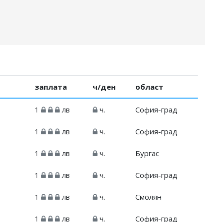
заплата
ч/ден
област
1
лв
ч.
София-град
1
лв
ч.
София-град
1
лв
ч.
Бургас
1
лв
ч.
София-град
1
лв
ч.
Смолян
1
лв
ч.
София-град