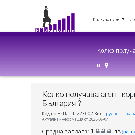
Калкулатори
Ср
Бруто - Нето
В друг град
Колко получ
в
Колко получава агент кор
България ?
Код по НКПД: 42223002
Виж
трудовата хар
Актуална информация от 2026-08-07
1
Средна заплата:
лв
(нетн