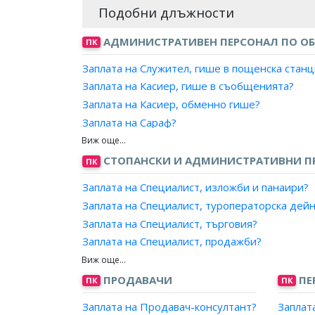
Подобни длъжности
АДМИНИСТРАТИВЕН ПЕРСОНАЛ ПО ОБ
ПК
Заплата на Служител, гише в пощенска станц
Заплата на Касиер, гише в съобщенията?
Заплата на Касиер, обменно гише?
Заплата на Сараф?
Заплата на Старши банков служител, главен 
Заплата на Банков служител, пазител ценнос
СТОПАНСКИ И АДМИНИСТРАТИВНИ 
ПК
Заплата на Банков служител, касиер/Касиер,
Заплата на Специалист, изложби и панаири?
Заплата на Банков служител, главен касиер?
Заплата на Специалист, туроператорска дей
Заплата на Главен касиер, банка/финансова
Заплата на Специалист, търговия?
Заплата на Инкасатор, банка/финансова/пла
Заплата на Специалист, продажби?
Заплата на Администратор, корпоративен це
Заплата на Специалист, маркетинг и реклама
Заплата на Банков служител/ Служител, фин
Заплата на Рекламен агент?
ПРОДАВАЧИ
ПЕ
ПК
ПК
Заплата на Пазител ценности, БНБ?
Заплата на Аукционер, провеждане на търго
Заплата на Старши банков служител, връзка 
Заплата на Продавач-консултант?
Заплат
Заплата на Агент, литературен?