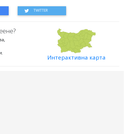
еене?
ва,
и.
Интерактивна карта