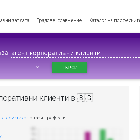
авни заплата
Градове, сравнение
Каталог на професиит
ава
ТЪРСИ
поративни клиенти в 🇧🇬
актеристика
за тази професия.
1
а)