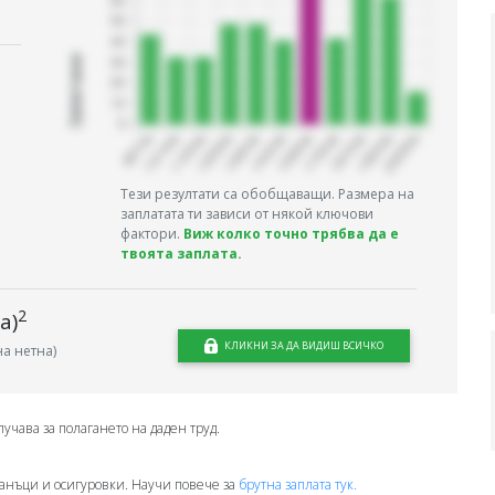
Запитани
Тези резултати са обобщаващи. Размера на
заплатата ти зависи от някой ключови
фактори.
Виж колко точно трябва да е
твоята заплата.
2
а)
КЛИКНИ ЗА ДА ВИДИШ ВСИЧКО
а нетна)
лучава за полагането на даден труд.
анъци и осигуровки. Научи повече за
брутна заплата тук.