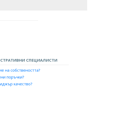
СТРАТИВНИ СПЕЦИАЛИСТИ
ие на собствеността?
ени поръчки?
иджър качество?
ви клиенти?
и, преработваща промишленост?
ти?
и?