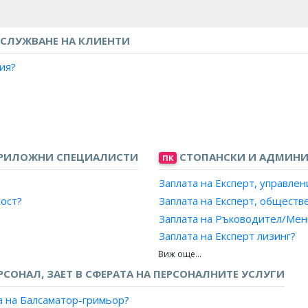
СЛУЖВАНЕ НА КЛИЕНТИ
ия?
касиер?
ти?
ПРИЛОЖНИ СПЕЦИАЛИСТИ
СТОПАНСКИ И АДМИНИ
ПК
 банка/Касиер, финансова/платежна институция?
Заплата на Експерт, управлен
ност?
Заплата на Експерт, обществ
/платежна институция?
Заплата на Ръководител/Мен
тежна институция?
Заплата на Експерт лизинг?
нтър, банка/финансова/платежна институция?
?
Заплата на Мениджър, ключо
ансова/платежна институция?
Заплата на Експерт доставк
РСОНАЛ, ЗАЕТ В СФЕРАТА НА ПЕРСОНАЛНИТЕ УСЛУГИ
ве?
Заплата на Мениджър, проек
с клиенти?
а на Балсаматор-гримьор?
Заплата на Експерт, продажб