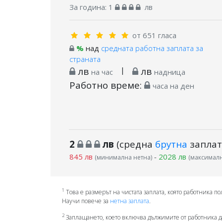
За година:
1
лв
от 651 гласа
%
над
средната работна заплата за
страната
лв
|
лв
на час
надница
Работно време:
часа на ден
2
лв
(средна
брутна
заплат
845 лв
-
2028 лв
(минимална нетна)
(максималн
1
Това е размерът на чистата заплата, която работника по
Научи повече за
нетна заплата
.
2
Заплащането, което включва дължимите от работника д